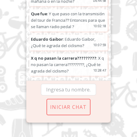
mañana o en la noche?
06:44:58
Que fue
: Y que paso con la transmisión
del tour de Francia?? Entonces para que
se llaman radio pedal ?
10:02:18
Eduardo Gaibor
: Eduardo Gaibor,
¿Qué te agrada del ciclismo?
10:07:59
X q no pasan la carrera?????????
: X q
no pasan la carrera?????????, ¿Qué te
agrada del ciclismo?
10:28:47
INICIAR CHAT