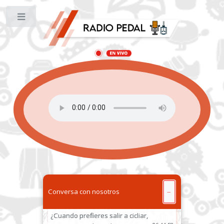
Toggle
Andres
: Buenas tardes, están
transmitiendo el giro?
12:04:25
Mayra
: Samuel
09:18:38
Fabián Terán
: Fabián Terán, ¿Cuando
prefieres salir a cicliar, mañana o en la
noche?
09:03:05
Fabián Terán
: De día
09:03:15
Fabián Terán
: Por donde trasmite el
giro de italia
09:03:59
Luis Chicaiza
: Luis Chicaiza, ¿Cuál es tu
ciclista profesional favorito?
10:12:55
Conversa con nosotros
−
Hola nain vilela
: Hola nain vilela,
¿Cuando prefieres salir a cicliar,